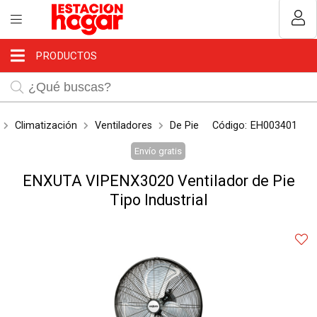
Compartir por email
MI COMPRA
Usuario
PRODUCTOS
¿Tienes cupón de descuento?
Aplicar
Climatización
Ventiladores
De Pie
Código:
EH003401
Envío gratis
ENXUTA VIPENX3020 Ventilador de Pie
Recordar datos
Enviar
Tipo Industrial
INGRESAR
Olvidé mi clave
Registro