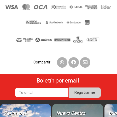
Compartir
Boletín por email
Registrarme
Perimetral
Nuevo Centro
Bur