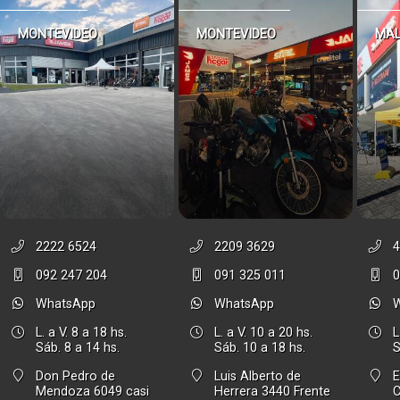
MONTEVIDEO
MONTEVIDEO
MA
2222 6524
2209 3629
4
092 247 204
091 325 011
0
WhatsApp
WhatsApp
L. a V. 8 a 18 hs.
L. a V. 10 a 20 hs.
L
Sáb. 8 a 14 hs.
Sáb. 10 a 18 hs.
S
Don Pedro de
Luis Alberto de
E
Mendoza 6049 casi
Herrera 3440 Frente