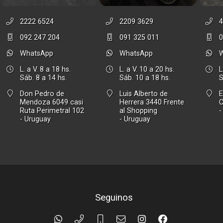
2222 6524
2209 3629
4
092 247 204
091 325 011
0
WhatsApp
WhatsApp
L. a V. 8 a 18 hs.
L. a V. 10 a 20 hs.
L
Sáb. 8 a 14 hs.
Sáb. 10 a 18 hs.
S
Don Pedro de
Luis Alberto de
E
Mendoza 6049 casi
Herrera 3440 Frente
Ruta Perimetral 102
al Shopping
-
- Uruguay
- Uruguay
Seguinos