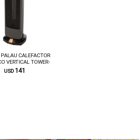
 PALAU CALEFACTOR
O VERTICAL TOWER-
2000 PTC
141
USD
Consultar