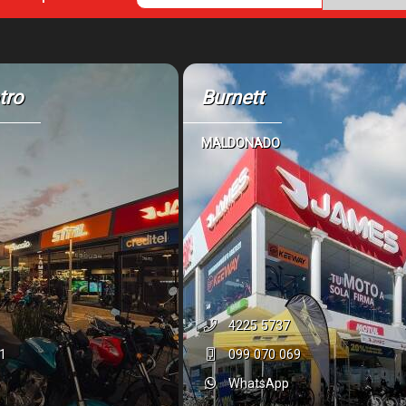
tro
Burnett
MALDONADO
4225 5737
1
099 070 069
WhatsApp