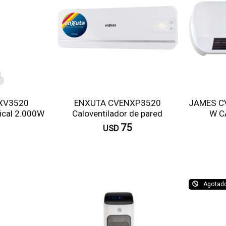
XV3520
ENXUTA CVENXP3520
JAMES C
tical 2.000W
Caloventilador de pared
W C
2.000Watts
75
USD
omprar
Comprar
Agotad