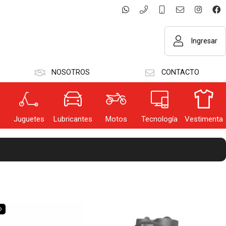
Ingresar
NOSOTROS
CONTACTO
GRESAR
s
Juguetes
Lubricantes
Motos
Tecnología
Vestimenta
dar datos
o