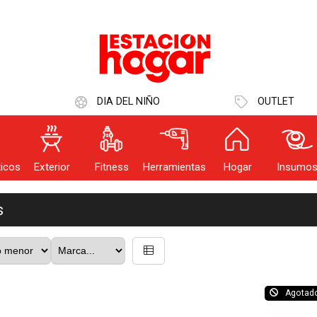
Usuario
DIA DEL NIÑO
OUTLET
IN
icos
Exterior
Fitness
Herramientas
Hogar
Insumo
Recor
dé mi clave
Registro
s
Agotad