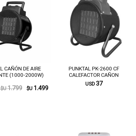
L CAÑÓN DE AIRE
PUNKTAL PK-2600 CF
NTE (1000-2000W)
CALEFACTOR CAÑON
CERAMICO 1000-2000W
37
USD
1.799
1.499
$U
$U
Comprar
Consultar