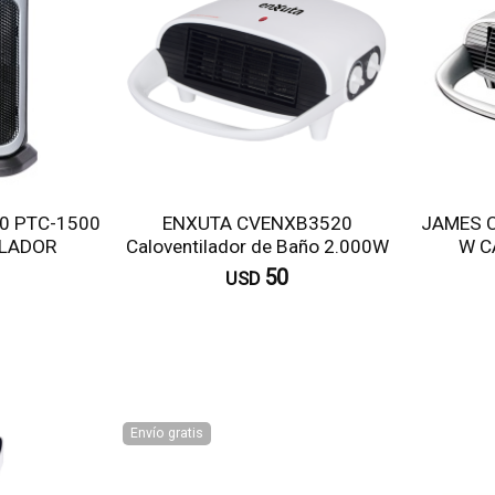
0 PTC-1500
ENXUTA CVENXB3520
JAMES C
ILADOR
Caloventilador de Baño 2.000W
W C
50
USD
omprar
Comprar
Envío gratis