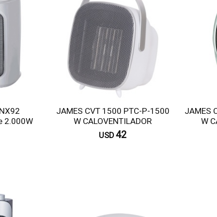
ENX92
JAMES CVT 1500 PTC-P-1500
JAMES C
de 2.000W
W CALOVENTILADOR
W C
42
USD
omprar
Comprar