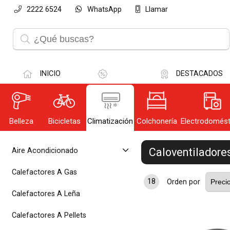
2222 6524
WhatsApp
Llamar
INICIO
DESTACADOS
Belleza
Bicicletas
Climatización
Colchonería
Electrodomést
Olvi
Caloventiladore
Aire Acondicionado
Calefactores A Gas
18
Orden por
Calefactores A Leña
Calefactores A Pellets