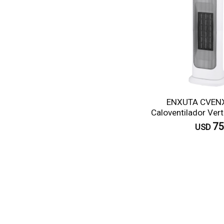
ENXUTA CVEN
Caloventilador Ver
75
USD
C