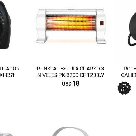
TILADOR
PUNKTAL ESTUFA CUARZO 3
ROTE
XI-ES1
NIVELES PK-3200 CF 1200W
CALIE
18
USD
17
%
OFF
omprar
Comprar