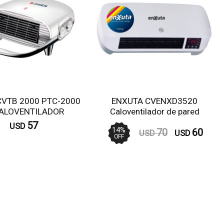
VTB 2000 PTC-2000
ENXUTA CVENXD3520
ALOVENTILADOR
Caloventilador de pared
DIGITAL 2.000W
57
USD
14
%
70
60
USD
USD
OFF
Comprar
Comprar