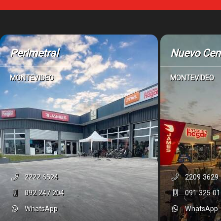
Perimetral
Nuevo Cen
MONTEVIDEO
MONTEVIDEO
2222 6524
2209 3629
092 247 204
091 325 01
WhatsApp
WhatsApp