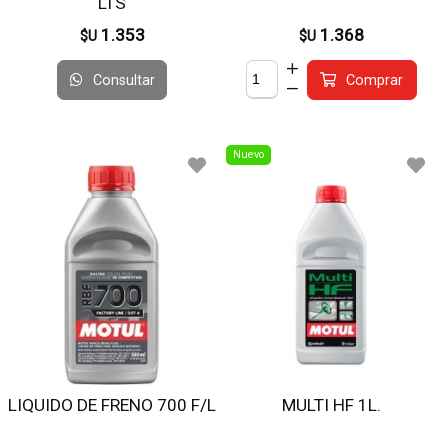
LTS
1.353
1.368
$U
$U
Consultar
Comprar
Nuevo
LIQUIDO DE FRENO 700 F/L
MULTI HF 1L.