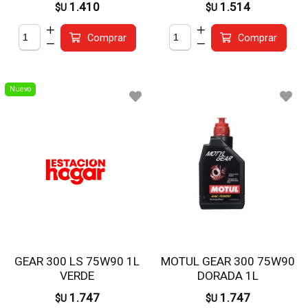
1.410
1.514
$U
$U
Comprar
Comprar
Nuevo
GEAR 300 LS 75W90 1L
MOTUL GEAR 300 75W90
VERDE
DORADA 1L
1.747
1.747
$U
$U