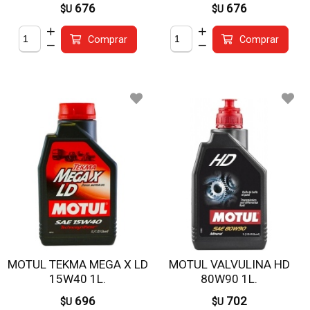
676
676
$U
$U
Comprar
Comprar
MOTUL TEKMA MEGA X LD
MOTUL VALVULINA HD
15W40 1L.
80W90 1L.
696
702
$U
$U