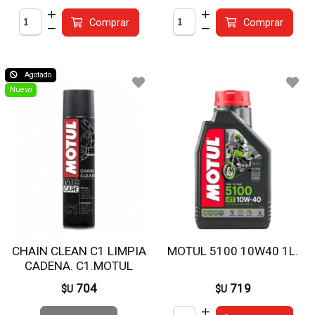
Comprar
Comprar
Agotado
Nuevo
CHAIN CLEAN C1 LIMPIA
MOTUL 5100 10W40 1L.
CADENA. C1.MOTUL
704
719
$U
$U