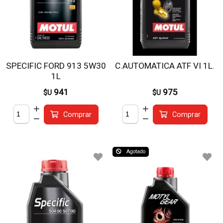
SPECIFIC FORD 913 5W30
C.AUTOMATICA ATF VI 1L.
1L
941
975
$U
$U
Comprar
Comprar
Agotado