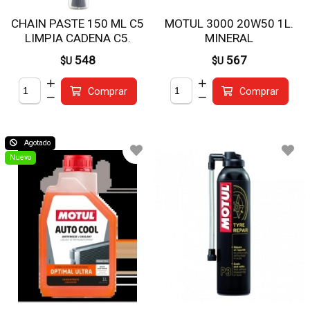
CHAIN PASTE 150 ML C5
MOTUL 3000 20W50 1L.
LIMPIA CADENA C5.
MINERAL
MOTUL
548
567
$U
$U
Comprar
Comprar
Agotado
Nuevo