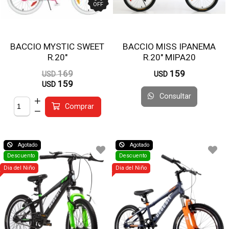
OFF
BACCIO MYSTIC SWEET
BACCIO MISS IPANEMA
R.20"
R.20" MIPA20
169
159
USD
USD
159
USD
Consultar
Comprar
Agotado
Agotado
Descuento
Descuento
Dia del Niño
Dia del Niño