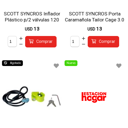
SCOTT SYNCROS Inflador
SCOTT SYNCROS Porta
Plástico p/2 válvulas 120
Caramañola Tailor Cage 3.0
psi c/sop.
Negro/Gris
13
13
USD
USD
Comprar
Comprar
Agotado
Nuevo