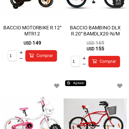
8
%
OFF
BACCIO MOTORBIKE R.12"
BACCIO BAMBINO DLX
MTR12
R.20" BAMDLX20-N/M
149
169
USD
USD
155
USD
Comprar
Comprar
Agotado
6
%