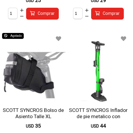
25
29
USD
USD
Comprar
Comprar
Agotado
SCOTT SYNCROS Bolso de
SCOTT SYNCROS Inflador
Asiento Talle XL
de pie metalico con
indicador 140 psi
35
44
USD
USD