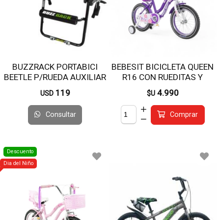
BUZZRACK PORTABICI
BEBESIT BICICLETA QUEEN
BEETLE P/RUEDA AUXILIAR
R16 CON RUEDITAS Y
CANASTO BK003VI
119
4.990
USD
$U
Consultar
Comprar
Descuento
Dia del Niño