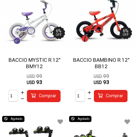
6
%
6
%
OFF
OFF
BACCIO MYSTIC R.12"
BACCIO BAMBINO R.12"
BMY12
BB12
99
99
USD
USD
93
93
USD
USD
Comprar
Comprar
Agotado
Agotado