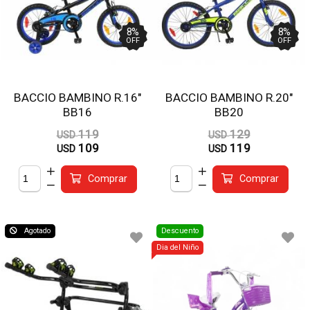
8
%
8
%
OFF
OFF
BACCIO BAMBINO R.16"
BACCIO BAMBINO R.20"
BB16
BB20
119
129
USD
USD
109
119
USD
USD
Comprar
Comprar
Agotado
Descuento
Dia del Niño