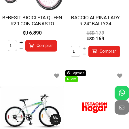
BEBESIT BICICLETA QUEEN
BACCIO ALPINA LADY
R20 CON CANASTO
R.24" BALLY24
BK007RO
6.890
179
$U
USD
169
USD
Comprar
Comprar
Agotado
Nuevo
6
%
OFF