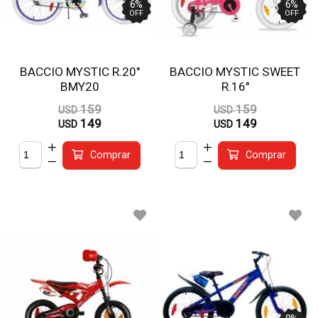
6
%
6
%
OFF
OFF
BACCIO MYSTIC R.20"
BACCIO MYSTIC SWEET
BMY20
R.16"
159
159
USD
USD
149
149
USD
USD
Comprar
Comprar