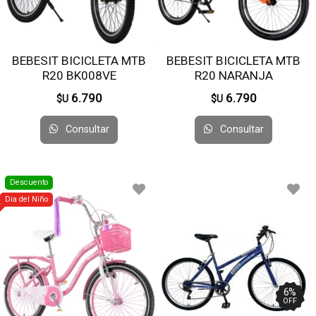
BEBESIT BICICLETA MTB
BEBESIT BICICLETA MTB
R20 BK008VE
R20 NARANJA
6.790
6.790
$U
$U
Consultar
Consultar
Descuento
Dia del Niño
6
%
OFF