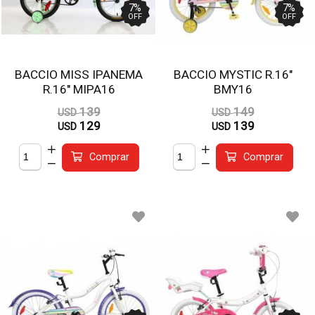
7
%
7
%
OFF
OFF
BACCIO MISS IPANEMA
BACCIO MYSTIC R.16"
R.16" MIPA16
BMY16
139
149
USD
USD
129
139
USD
USD
Comprar
Comprar