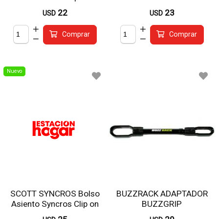
Varios Colores
22
23
USD
USD
Comprar
Comprar
Nuevo
SCOTT SYNCROS Bolso
BUZZRACK ADAPTADOR
Asiento Syncros Clip on
BUZZGRIP
250