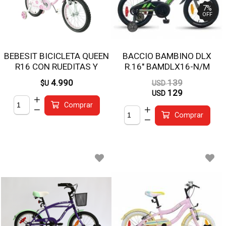
7
%
OFF
BEBESIT BICICLETA QUEEN
BACCIO BAMBINO DLX
R16 CON RUEDITAS Y
R.16" BAMDLX16-N/M
CANASTO BK003RO
4.990
139
$U
USD
129
USD
Comprar
Comprar