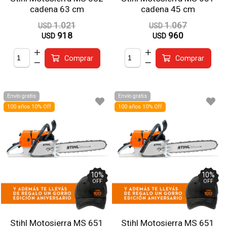
cadena 63 cm
cadena 45 cm
1.021
1.067
USD
USD
918
960
USD
USD
Comprar
Comprar
Envío gratis
Envío gratis
100 años 10% Off
100 años 10% Off
10
%
10
%
OFF
OFF
Stihl Motosierra MS 651
Stihl Motosierra MS 651