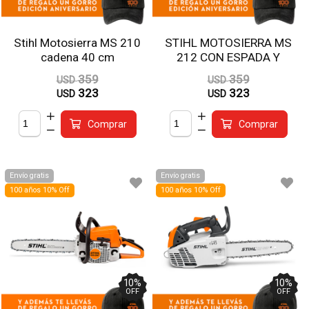
Stihl Motosierra MS 210
STIHL MOTOSIERRA MS
cadena 40 cm
212 CON ESPADA Y
CADENA 40 CM
359
359
USD
USD
323
323
USD
USD
Comprar
Comprar
Envío gratis
Envío gratis
100 años 10% Off
100 años 10% Off
10
%
10
%
OFF
OFF