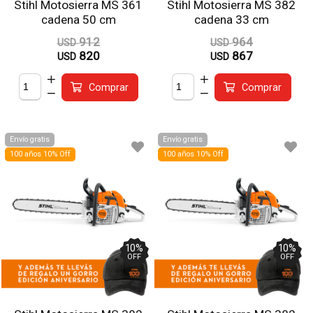
Stihl Motosierra MS 361
Stihl Motosierra MS 382
cadena 50 cm
cadena 33 cm
912
964
USD
USD
820
867
USD
USD
Comprar
Comprar
Envío gratis
Envío gratis
100 años 10% Off
100 años 10% Off
10
%
10
%
OFF
OFF