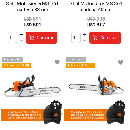
Stihl Motosierra MS 361
Stihl Motosierra MS 361
cadena 33 cm
cadena 40 cm
891
908
USD
USD
801
817
USD
USD
Comprar
Comprar
Envío gratis
Envío gratis
100 años 10% Off
100 años 10% Off
10
%
10
%
OFF
OFF