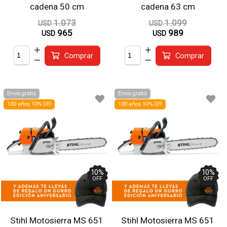
cadena 50 cm
cadena 63 cm
1.073
1.099
USD
USD
965
989
USD
USD
Comprar
Comprar
Envío gratis
Envío gratis
100 años 10% Off
100 años 10% Off
10
%
10
%
OFF
OFF
Stihl Motosierra MS 651
Stihl Motosierra MS 651