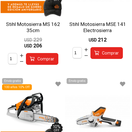
Stihl Motosierra MS 162
Stihl Motosierra MSE 141
35cm
Electrosierra
229
212
USD
USD
206
USD
Comprar
Comprar
Envío gratis
Envío gratis
100 años 10% Off
10
%
OFF