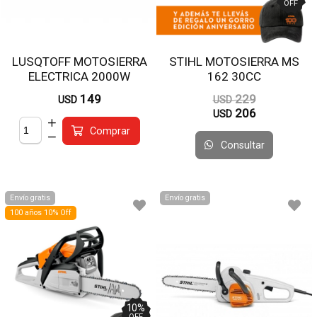
OFF
LUSQTOFF MOTOSIERRA
STIHL MOTOSIERRA MS
ELECTRICA 2000W
162 30CC
ESL2000-8
149
229
USD
USD
206
USD
Comprar
Consultar
Envío gratis
Envío gratis
100 años 10% Off
10
%
OFF