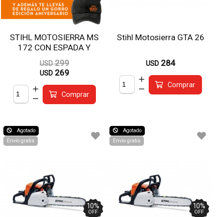
STIHL MOTOSIERRA MS
Stihl Motosierra GTA 26
172 CON ESPADA Y
CADENA 40 CM
299
284
USD
USD
269
USD
Comprar
Comprar
Agotado
Agotado
Envío gratis
Envío gratis
10
%
10
%
OFF
OFF