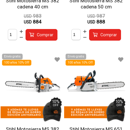
Stihl Motosierra MS 382
Stihl Motosierra MS 382
cadena 40 cm
cadena 50 cm
983
987
USD
USD
884
888
USD
USD
Comprar
Comprar
Envío gratis
Envío gratis
100 años 10% Off
100 años 10% Off
10
%
10
%
OFF
OFF
Stihl Motosierra MS 382
Stihl Motosierra MS 651