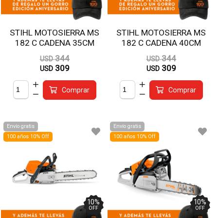
STIHL MOTOSIERRA MS
STIHL MOTOSIERRA MS
182 C CADENA 35CM
182 C CADENA 40CM
344
344
USD
USD
309
309
USD
USD
Comprar
Comprar
Envío gratis
Envío gratis
100 años 10% Off
100 años 10% Off
10
%
10
%
OFF
OFF