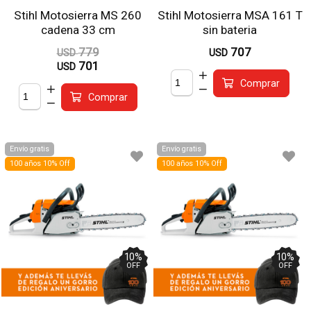
Stihl Motosierra MS 260
Stihl Motosierra MSA 161 T
cadena 33 cm
sin bateria
779
707
USD
USD
701
USD
Comprar
Comprar
Envío gratis
Envío gratis
100 años 10% Off
100 años 10% Off
10
%
10
%
OFF
OFF