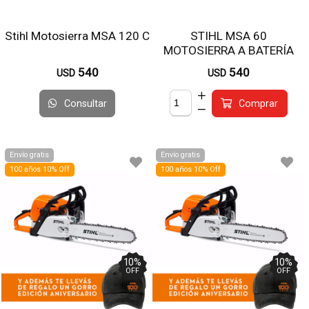
Stihl Motosierra MSA 120 C
STIHL MSA 60
MOTOSIERRA A BATERÍA
30CM
540
540
USD
USD
Consultar
Comprar
Envío gratis
Envío gratis
100 años 10% Off
100 años 10% Off
10
%
10
%
OFF
OFF