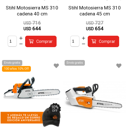
Stihl Motosierra MS 310
Stihl Motosierra MS 310
cadena 40 cm
cadena 45 cm
716
727
USD
USD
644
654
USD
USD
Comprar
Comprar
Envío gratis
Envío gratis
100 años 10% Off
10
%
OFF