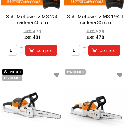
Stihl Motosierra MS 250
Stihl Motosierra MS 194 T
cadena 40 cm
cadena 35 cm
479
523
USD
USD
431
470
USD
USD
Comprar
Comprar
Agotado
Envío gratis
Envío gratis