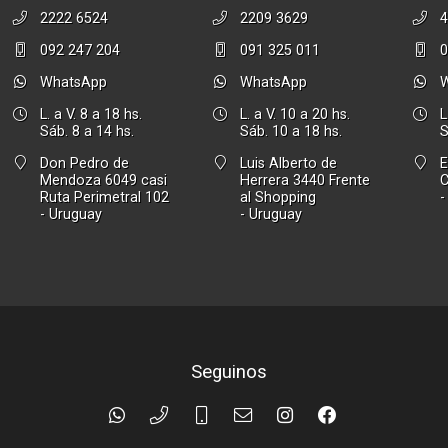
2222 6524
2209 3629
4
092 247 204
091 325 011
0
WhatsApp
WhatsApp
L. a V. 8 a 18 hs.
L. a V. 10 a 20 hs.
L
Sáb. 8 a 14 hs.
Sáb. 10 a 18 hs.
S
Don Pedro de
Luis Alberto de
E
Mendoza 6049 casi
Herrera 3440 Frente
Ruta Perimetral 102
al Shopping
-
- Uruguay
- Uruguay
Seguinos