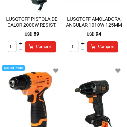
LUSQTOFF PISTOLA DE
LUSQTOFF AMOLADORA
CALOR 2000W RESIST.
ANGULAR 1010W 125MM
CERAMICA C/ACCES.
AML1010-8
89
94
USD
USD
PCL2000-9
Comprar
Comprar
Día del Padre