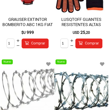
GRAUSER EXTINTOR
LUSQTOFF GUANTES
BOMBERITO ABC 1KG FIAT
RESISTENTES ALTAS
R
TEMPERATURAS GRCL800-
999
25
$U
USD
,20
10
Comprar
Comprar
Nuevo
Nuevo