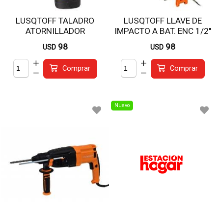
LUSQTOFF TALADRO
LUSQTOFF LLAVE DE
ATORNILLADOR
IMPACTO A BAT. ENC 1/2"
INALAMBRICO 12V TAL12-
S/CARG S/BAT LIL1900-9B
98
98
USD
USD
8A
Comprar
Comprar
Nuevo