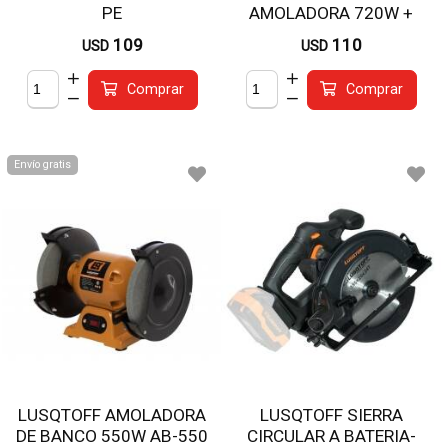
PE
AMOLADORA 720W +
TALADRO 650W KATL-8
109
110
USD
USD
Comprar
Comprar
Envío gratis
LUSQTOFF AMOLADORA
LUSQTOFF SIERRA
DE BANCO 550W AB-550
CIRCULAR A BATERIA-