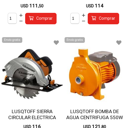
7,1/4" S/CARGADOR S/BAT.
111
114
USD
,50
USD
CSL4500-9B
Comprar
Comprar
Envío gratis
Envío gratis
LUSQTOFF SIERRA
LUSQTOFF BOMBA DE
CIRCULAR ELECTRICA
AGUA CENTRIFUGA 550W
1500W CSL1500-8
CPM146
116
121
USD
USD
,80