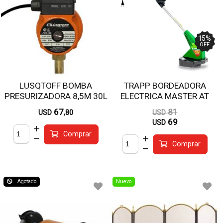
15
%
OFF
LUSQTOFF BOMBA
TRAPP BORDEADORA
PRESURIZADORA 8,5M 30L
ELECTRICA MASTER AT
LPS15-8.5Z
1500
67
81
USD
,80
USD
69
USD
Comprar
Comprar
Agotado
Nuevo