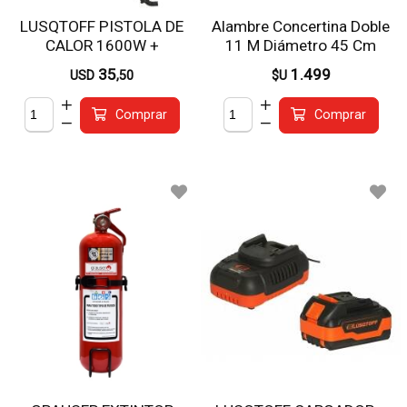
LUSQTOFF PISTOLA DE
Alambre Concertina Doble
CALOR 1600W +
11 M Diámetro 45 Cm
ACCESORIOS PCL1600-7
35
1.499
USD
,50
$U
Comprar
Comprar