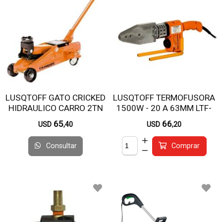
LUSQTOFF GATO CRICKED
LUSQTOFF TERMOFUSORA
HIDRAULICO CARRO 2TN
1500W - 20 A 63MM LTF-
REFORZADO LQ-C2
6315
65
66
USD
,40
USD
,20
Consultar
Comprar