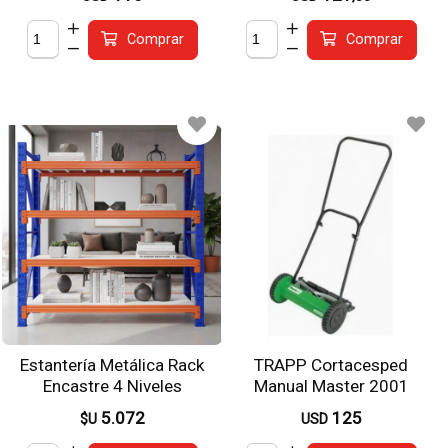
Comprar
Comprar
Estantería Metálica Rack
TRAPP Cortacesped
Encastre 4 Niveles
Manual Master 2001
2x2x0.6m 800kg
5.072
125
$U
USD