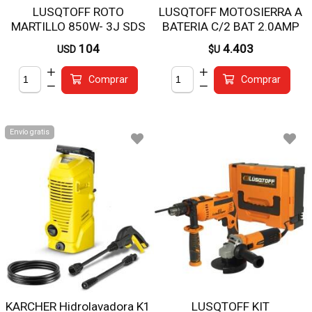
LUSQTOFF ROTO
LUSQTOFF MOTOSIERRA A
MARTILLO 850W- 3J SDS
BATERIA C/2 BAT 2.0AMP
PLUS C/MALET RML850-7
+ CARGADOR
104
4.403
USD
$U
Comprar
Comprar
Envío gratis
KARCHER Hidrolavadora K1
LUSQTOFF KIT