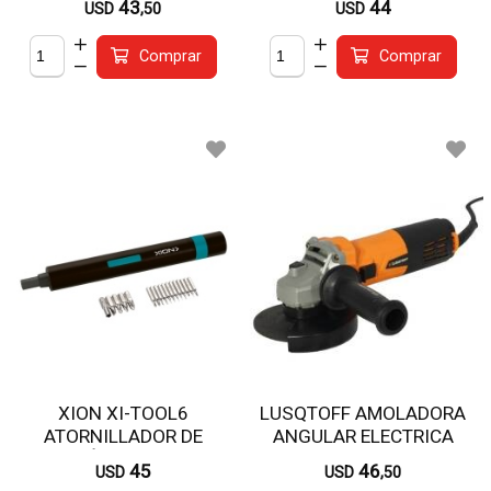
43
44
USD
,50
USD
Comprar
Comprar
XION XI-TOOL6
LUSQTOFF AMOLADORA
ATORNILLADOR DE
ANGULAR ELECTRICA
PRECISIÓN RECARGABLE
720W L-820
45
46
USD
USD
,50