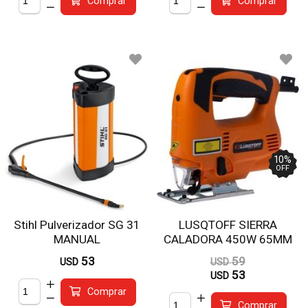
Comprar
Comprar
10
%
OFF
Stihl Pulverizador SG 31
LUSQTOFF SIERRA
MANUAL
CALADORA 450W 65MM
SCL450-7
53
59
USD
USD
53
USD
Comprar
Comprar