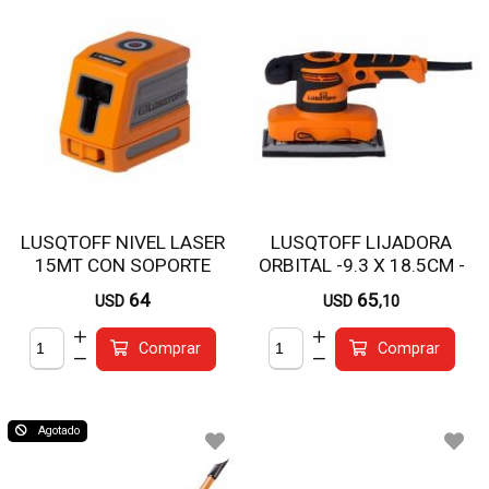
LUSQTOFF NIVEL LASER
LUSQTOFF LIJADORA
15MT CON SOPORTE
ORBITAL -9.3 X 18.5CM -
NVL5-8
320W LBL320-8
64
65
USD
USD
,10
Comprar
Comprar
Agotado