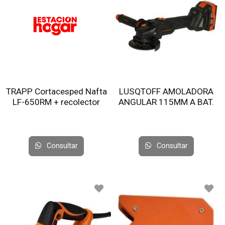
TRAPP Cortacesped Nafta
LUSQTOFF AMOLADORA
LF-650RM + recolector
ANGULAR 115MM A BAT.
C/2 BAT 4.0AMP+CARG
AML115-9BK
Consultar
Consultar