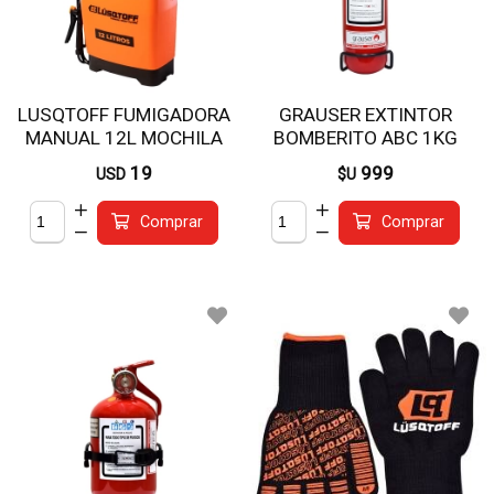
LUSQTOFF FUMIGADORA
GRAUSER EXTINTOR
MANUAL 12L MOCHILA
BOMBERITO ABC 1KG
F12L-8
LARGO R
19
999
USD
$U
Comprar
Comprar