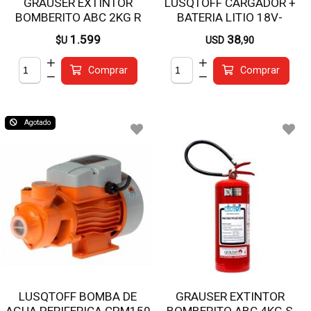
GRAUSER EXTINTOR
LUSQTOFF CARGADOR +
BOMBERITO ABC 2KG R
BATERIA LITIO 18V-
2.0AMP LBC1820-8
1.599
38
$U
USD
,90
Comprar
Comprar
Agotado
LUSQTOFF BOMBA DE
GRAUSER EXTINTOR
AGUA PERIFERICA CPM150
BOMBERITO ABC 4KG S