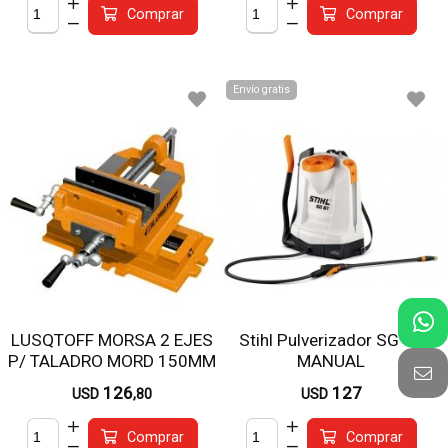
Comprar
Comprar
Envío gratis
LUSQTOFF MORSA 2 EJES
Stihl Pulverizador SG 71
P/ TALADRO MORD 150MM
MANUAL
TB-MC6
126
127
USD
,80
USD
Comprar
Comprar