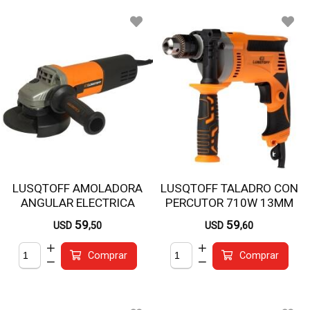
LUSQTOFF AMOLADORA
LUSQTOFF TALADRO CON
ANGULAR ELECTRICA
PERCUTOR 710W 13MM
115MM 850W AML850-9
TPL710-8
59
59
USD
,50
USD
,60
Comprar
Comprar