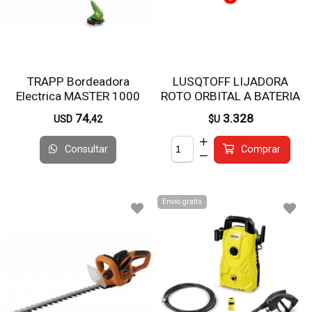
TRAPP Bordeadora
LUSQTOFF LIJADORA
Electrica MASTER 1000
ROTO ORBITAL A BATERIA
S/ CARG. S/ BAT
74
3.328
USD
,42
$U
Consultar
Comprar
Envío gratis