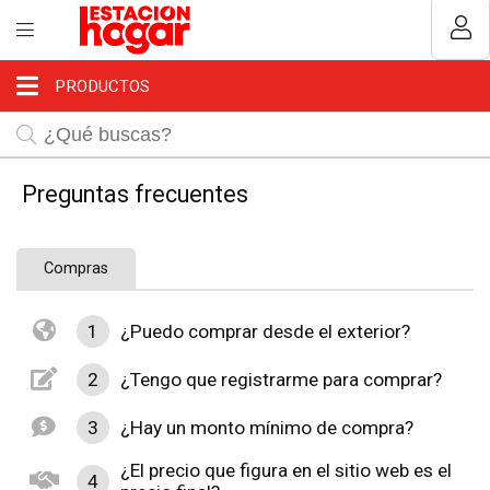
MI COMPRA
Usuario
PRODUCTOS
¿Tienes cupón de descuento?
Aplicar
Preguntas frecuentes
Compras
Recordar datos
1
¿Puedo comprar desde el exterior?
INGRESAR
2
¿Tengo que registrarme para comprar?
3
¿Hay un monto mínimo de compra?
Olvidé mi clave
Registro
¿El precio que figura en el sitio web es el
4