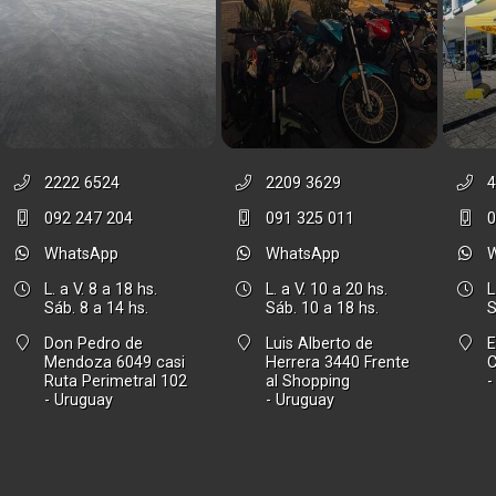
2222 6524
2209 3629
4
092 247 204
091 325 011
0
WhatsApp
WhatsApp
L. a V. 8 a 18 hs.
L. a V. 10 a 20 hs.
L
Sáb. 8 a 14 hs.
Sáb. 10 a 18 hs.
S
Don Pedro de
Luis Alberto de
E
Mendoza 6049 casi
Herrera 3440 Frente
Ruta Perimetral 102
al Shopping
-
- Uruguay
- Uruguay