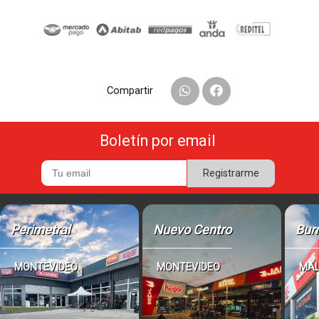
Compartir
Boletín por email
Registrarme
Perimetral
Nuevo Centro
Bur
MONTEVIDEO
MONTEVIDEO
MA