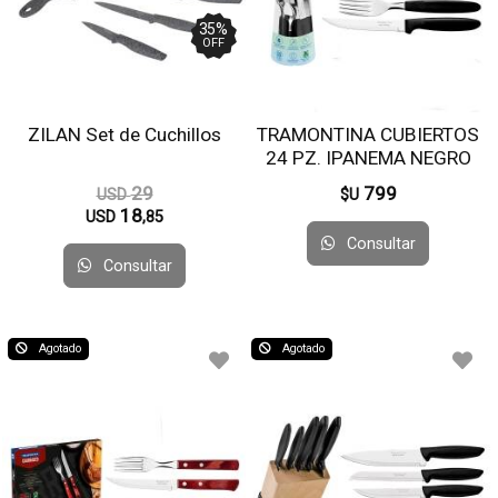
35
%
OFF
ZILAN Set de Cuchillos
TRAMONTINA CUBIERTOS
24 PZ. IPANEMA NEGRO
23399/091
29
799
USD
$U
18
USD
,85
Consultar
Consultar
Agotado
Agotado