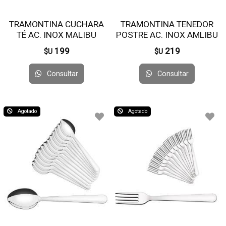
TRAMONTINA CUCHARA
TRAMONTINA TENEDOR
TÉ AC. INOX MALIBU
POSTRE AC. INOX AMLIBU
23737/000 X 12 UN
23735/000 X 12 UN
199
219
$U
$U
Consultar
Consultar
Agotado
Agotado