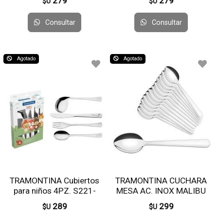
279
279
$U
$U
Consultar
Consultar
Agotado
Agotado
TRAMONTINA Cubiertos
TRAMONTINA CUCHARA
para niños 4PZ. S221-
MESA AC. INOX MALIBU
66970/010
23743/000 X 12 UN
289
299
$U
$U