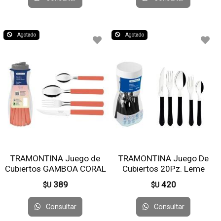
Agotado
Agotado
TRAMONTINA Juego de
TRAMONTINA Juego De
Cubiertos GAMBOA CORAL
Cubiertos 20Pz. Leme
16PZ 23197/700
Negro 53346
389
420
$U
$U
Consultar
Consultar