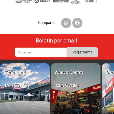
Compartir
Boletín por email
Registrarme
Perimetral
Nuevo Centro
Bur
MONTEVIDEO
MONTEVIDEO
MA