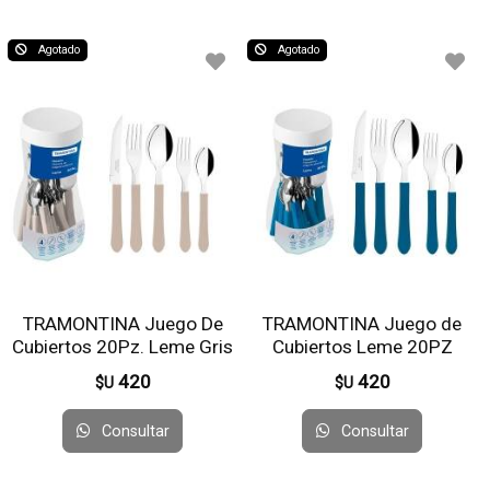
Agotado
Agotado
TRAMONTINA Juego De
TRAMONTINA Juego de
Cubiertos 20Pz. Leme Gris
Cubiertos Leme 20PZ
53347
AZUL 23198/918
420
420
$U
$U
Consultar
Consultar