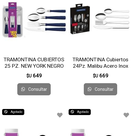
TRAMONTINA CUBIERTOS
TRAMONTINA Cubiertos
25 PZ. NEW YORK NEGRO
24Pz. Malibu Acero Inox
23198/075
23798/046
649
669
$U
$U
Consultar
Consultar
Agotado
Agotado