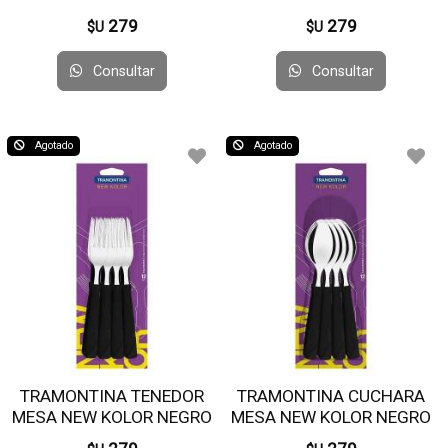
23163/910 X12 UN
NEGRO 23160/904 X12
279
279
$U
$U
UNI
Consultar
Consultar
Agotado
Agotado
TRAMONTINA TENEDOR
TRAMONTINA CUCHARA
MESA NEW KOLOR NEGRO
MESA NEW KOLOR NEGRO
23162/900 X12 UNI
23163/900 X12 UNI