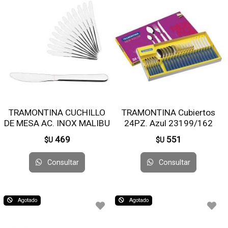
TRAMONTINA CUCHILLO
TRAMONTINA Cubiertos
DE MESA AC. INOX MALIBU
24PZ. Azul 23199/162
23731/004 X12 UN
23198/188
469
551
$U
$U
Consultar
Consultar
Agotado
Agotado