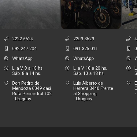
2222 6524
2209 3629
4
092 247 204
091 325 011
0
WhatsApp
WhatsApp
L. a V. 8 a 18 hs.
L. a V. 10 a 20 hs.
L
Sáb. 8 a 14 hs.
Sáb. 10 a 18 hs.
S
Don Pedro de
Luis Alberto de
E
Mendoza 6049 casi
Herrera 3440 Frente
Ruta Perimetral 102
al Shopping
-
- Uruguay
- Uruguay