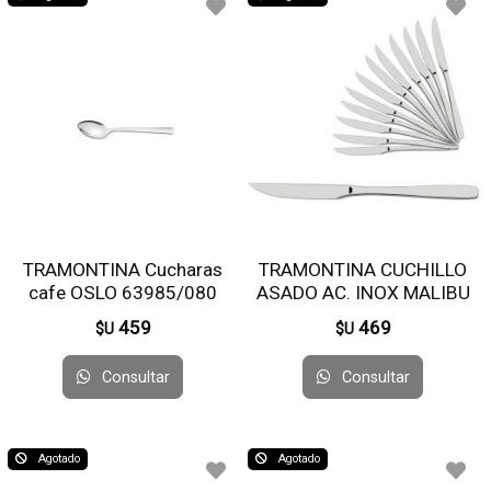
TRAMONTINA Cucharas
TRAMONTINA CUCHILLO
cafe OSLO 63985/080
ASADO AC. INOX MALIBU
23730/004 X 12 UNI
459
469
$U
$U
Consultar
Consultar
Agotado
Agotado