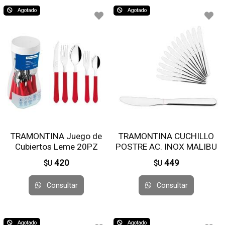
Agotado
Agotado
TRAMONTINA Juego de
TRAMONTINA CUCHILLO
Cubiertos Leme 20PZ
POSTRE AC. INOX MALIBU
ROJO 23198/718
23734/003 X12 UN
420
449
$U
$U
Consultar
Consultar
Agotado
Agotado