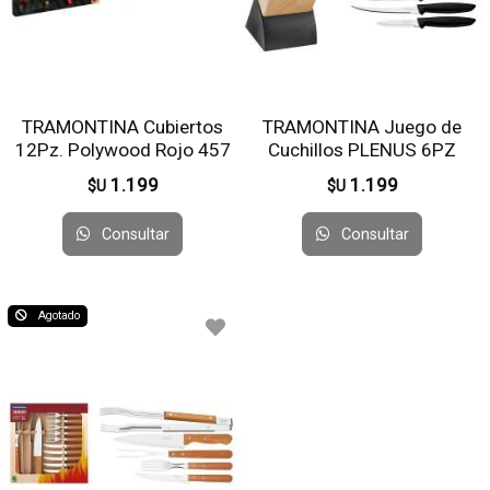
TRAMONTINA Cubiertos
TRAMONTINA Juego de
12Pz. Polywood Rojo 457
Cuchillos PLENUS 6PZ
23498/072
1.199
1.199
$U
$U
Consultar
Consultar
Agotado