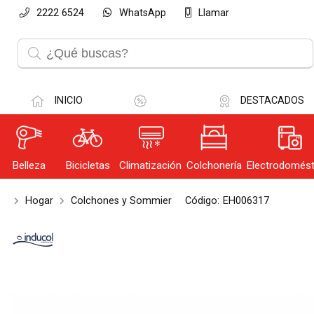
2222 6524
WhatsApp
Llamar
Compartir po
INICIO
DESTACADOS
Belleza
Bicicletas
Climatización
Colchonería
Electrodomést
Olvi
Hogar
Colchones y Sommier
Código:
EH006317