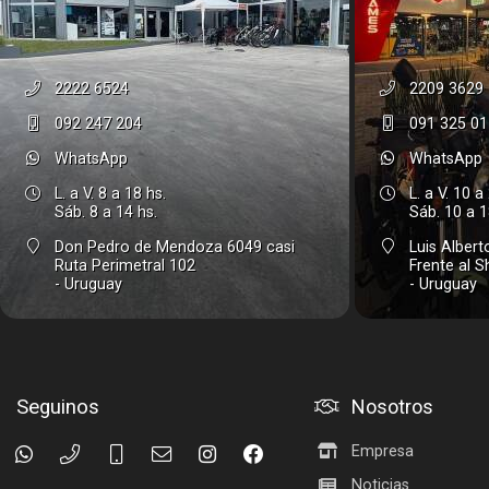
2222 6524
2209 3629
092 247 204
091 325 01
WhatsApp
WhatsApp
L. a V. 8 a 18 hs.
L. a V. 10 a
Sáb. 8 a 14 hs.
Sáb. 10 a 1
Don Pedro de Mendoza 6049 casi
Luis Alber
Ruta Perimetral 102
Frente al 
- Uruguay
- Uruguay
Seguinos
Nosotros
Empresa
Noticias