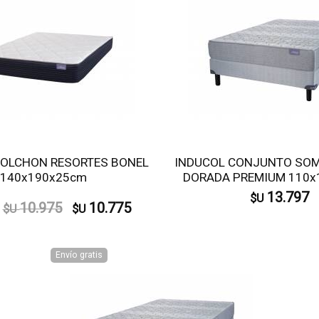
COLCHON RESORTES BONEL
INDUCOL CONJUNTO SOM
140x190x25cm
DORADA PREMIUM 110x
13.797
$U
10.975
10.775
$U
$U
Envío gratis