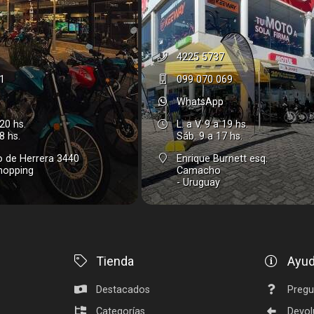
4225 5737
1
099 070 069
WhatsApp
 20 hs.
L. a V. 9 a 19 hs.
8 hs.
Sáb. 9 a 17 hs.
to de Herrera 3440
Enrique Burnett esq.
Shopping
Camacho
- Uruguay
Tienda
Ayu
Destacados
Pregu
Categorías
Devol