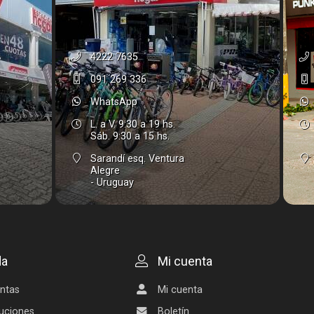
4222 7635
091 269 336
WhatsApp
L. a V. 9:30 a 19 hs.
Sáb. 9:30 a 15 hs.
Sarandí esq. Ventura
Alegre
- Uruguay
da
Mi cuenta
ntas
Mi cuenta
uciones
Boletín