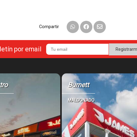
Compartir
letín por email
Registrar
tro
Burnett
MALDONADO