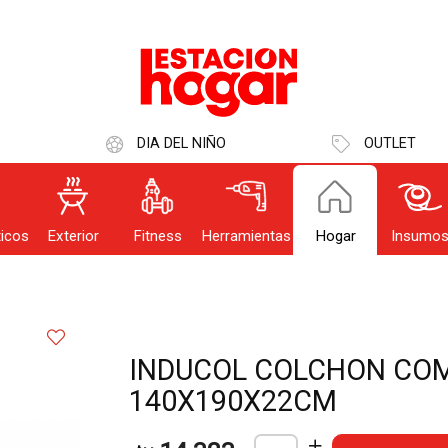
r email
Usuario
DIA DEL NIÑO
OUTLET
IN
icos
Exterior
Fitness
Herramientas
Hogar
Insumo
Recor
dé mi clave
Registro
Enviar
INDUCOL COLCHON COM
140X190X22CM