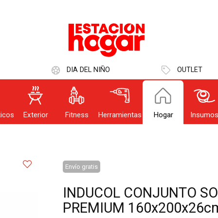
r email
Usuario
DIA DEL NIÑO
OUTLET
IN
icos
Exterior
Fitness
Herramientas
Hogar
Insumo
Recor
dé mi clave
Registro
Enviar
Envío gratis
INDUCOL CONJUNTO SO
PREMIUM 160x200x26c