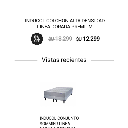
INDUCOL COLCHON ALTA DENSIDAD
LINEA DORADA PREMIUM
140x190x26cm
8
%
13.299
12.299
$U
$U
OFF
Vistas recientes
INDUCOL CONJUNTO
SOMMIER LINEA