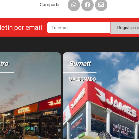
Compartir
letín por email
Registrar
tro
Burnett
MALDONADO