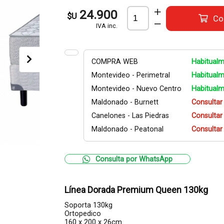
24.900
$U
Co
IVA inc.
COMPRA WEB
Habitualm
Montevideo - Perimetral
Habitualm
Montevideo - Nuevo Centro
Habitualm
Maldonado - Burnett
Consultar
Canelones - Las Piedras
Consultar
Maldonado - Peatonal
Consultar
Consulta por WhatsApp
Línea Dorada Premium Queen 130kg
Soporta 130kg
Ortopedico
160 x 200 x 26cm