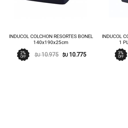
INDUCOL COLCHON RESORTES BONEL
INDUCOL C
140x190x25cm
1 P
2
%
3
%
10.975
10.775
$U
$U
OFF
OFF