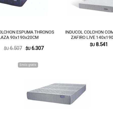
OLCHON ESPUMA THRONOS
INDUCOL COLCHON CO
LAZA 90x190x20CM
ZAFIRO LIVE 140x19
8.541
$U
6.507
6.307
$U
$U
Envío gratis