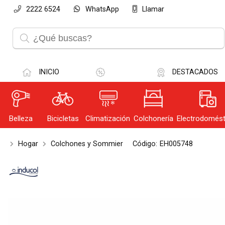
2222 6524
WhatsApp
Llamar
Compartir po
INICIO
DESTACADOS
Belleza
Bicicletas
Climatización
Colchonería
Electrodomést
Olvi
Hogar
Colchones y Sommier
Código:
EH005748