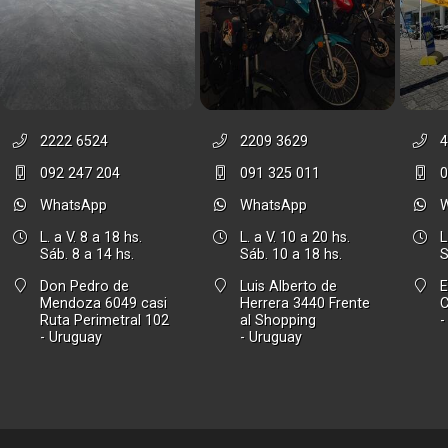
2222 6524
2209 3629
4
092 247 204
091 325 011
0
WhatsApp
WhatsApp
L. a V. 8 a 18 hs.
L. a V. 10 a 20 hs.
L
Sáb. 8 a 14 hs.
Sáb. 10 a 18 hs.
S
Don Pedro de
Luis Alberto de
E
Mendoza 6049 casi
Herrera 3440 Frente
Ruta Perimetral 102
al Shopping
-
- Uruguay
- Uruguay