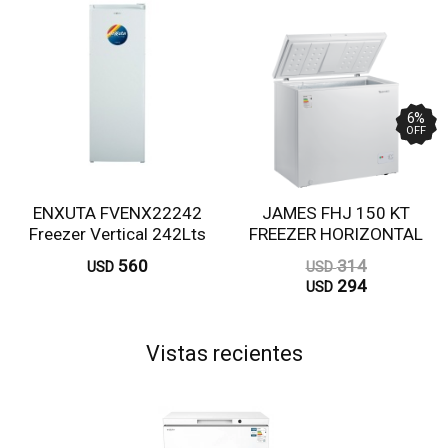
6
%
OFF
ENXUTA FVENX22242
JAMES FHJ 150 KT
Freezer Vertical 242Lts
FREEZER HORIZONTAL
Blanco Frio Nat
560
314
USD
USD
294
USD
Vistas recientes