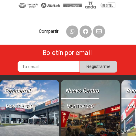
Compartir
Boletín por email
Registrarme
Perimetral
Nuevo Centro
Bur
MONTEVIDEO
MONTEVIDEO
MA