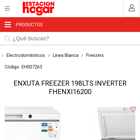
Compartir por email
MI COMPRA
Usuario
PRODUCTOS
¿Tienes cupón de descuento?
Aplicar
Electrodomésticos
Linea Blanca
Freezers
Código:
EH007263
Recordar datos
ENXUTA FREEZER 198LTS INVERTER
Enviar
FHENXI16200
INGRESAR
Olvidé mi clave
Registro