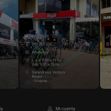
4222 7635
091 269 336
WhatsApp
L. a V. 9:30 a 19 hs.
Sáb. 9:30 a 15 hs.
Sarandí esq. Ventura
Alegre
- Uruguay
da
Mi cuenta