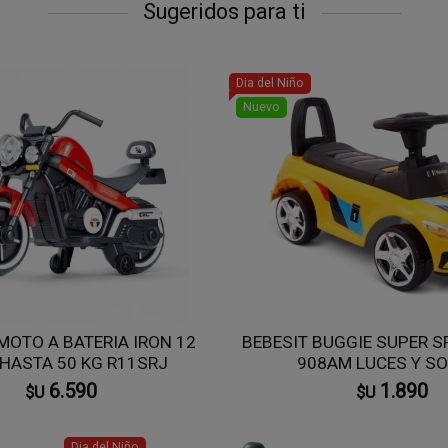
Sugeridos para ti
Dia del Niño
Nuevo
MOTO A BATERIA IRON 12
BEBESIT BUGGIE SUPER 
 HASTA 50 KG R11SRJ
908AM LUCES Y S
6.590
1.890
$U
$U
Dia del Niño