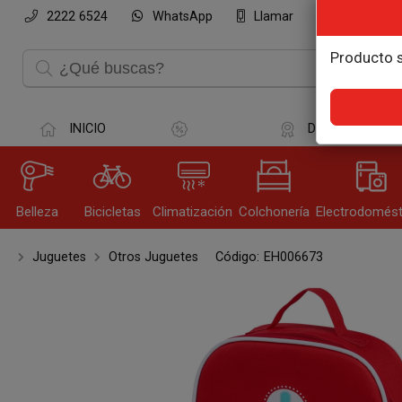
2222 6524
WhatsApp
Llamar
Compartir po
Producto s
INICIO
DESTACADOS
Belleza
Bicicletas
Climatización
Colchonería
Electrodomést
Olvi
Juguetes
Otros Juguetes
Código:
EH006673