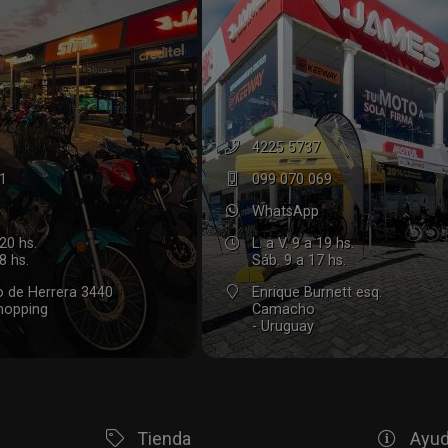
4225 5737
1
099 070 069
WhatsApp
 20 hs.
L. a V. 9 a 19 hs.
8 hs.
Sáb. 9 a 17 hs.
to de Herrera 3440
Enrique Burnett esq.
Shopping
Camacho
- Uruguay
Tienda
Ayu