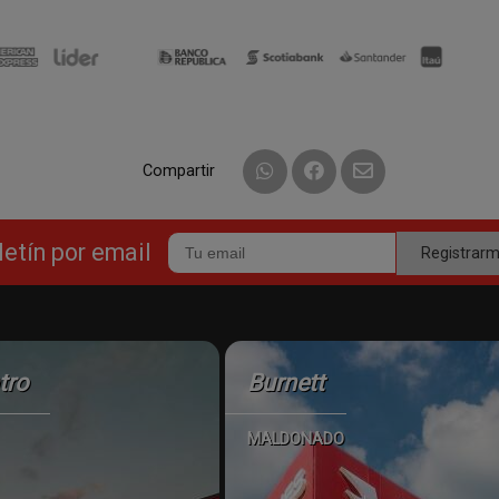
Compartir
letín por email
Registrar
tro
Burnett
MALDONADO