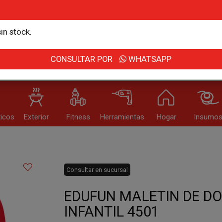
r email
in stock.
Usuario
CONSULTAR POR
WHATSAPP
DIA DEL NIÑO
OUTLET
IN
icos
Exterior
Fitness
Herramientas
Hogar
Insumo
Recor
dé mi clave
Registro
Enviar
Consultar en sucursal
EDUFUN MALETIN DE D
INFANTIL 4501