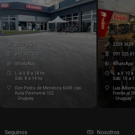
2222 6524
2209 3629
092 247 204
091 325 01
WhatsApp
WhatsApp
L. a V. 8 a 18 hs.
L. a V. 10 a
Sáb. 8 a 14 hs.
Sáb. 10 a 1
Don Pedro de Mendoza 6049 casi
Luis Alber
Ruta Perimetral 102
Frente al 
- Uruguay
- Uruguay
Seguinos
Nosotros