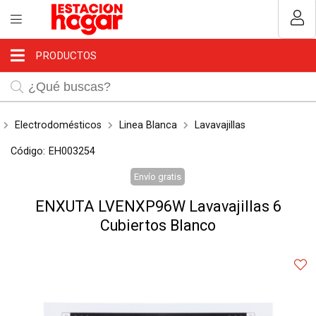
Compartir por email
MI COMPRA
Usuario
PRODUCTOS
¿Tienes cupón de descuento?
Aplicar
Electrodomésticos
Linea Blanca
Lavavajillas
Código:
EH003254
Envío gratis
Recordar datos
Enviar
ENXUTA LVENXP96W Lavavajillas 6
Cubiertos Blanco
INGRESAR
Olvidé mi clave
Registro