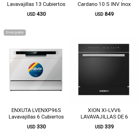
Lavavajillas 13 Cubiertos
Cardano 10 S INV Inox
Blanco
WSFO3T223PXCL
430
849
USD
USD
Envío gratis
ENXUTA LVENXP96S
XION XI-LVV6
Lavavajillas 6 Cubiertos
LAVAVAJILLAS DE 6
Silver
SERVICIOS
330
339
USD
USD