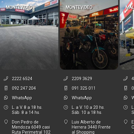
MONTEVIDEO
MONTEVIDEO
MA
2222 6524
2209 3629
4
092 247 204
091 325 011
0
WhatsApp
WhatsApp
L. a V. 8 a 18 hs.
L. a V. 10 a 20 hs.
L
Sáb. 8 a 14 hs.
Sáb. 10 a 18 hs.
S
Don Pedro de
Luis Alberto de
E
Mendoza 6049 casi
Herrera 3440 Frente
Ruta Perimetral 102
al Shopping
-