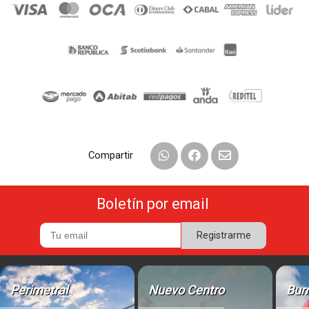
Compartir
Boletín por email
Registrarme
Perimetral
Nuevo Centro
Bur