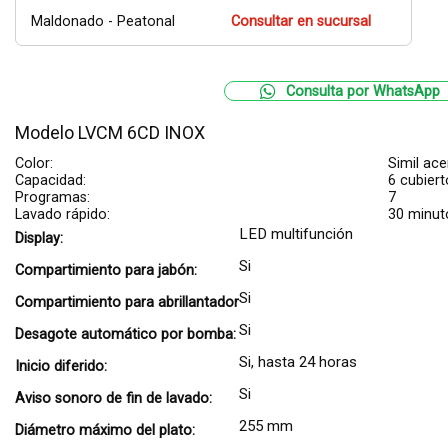
Maldonado - Peatonal
Consultar en sucursal
Consulta por WhatsApp
Modelo LVCM 6CD INOX
Color:
Simil ace
Capacidad:
6 cubiert
Programas:
7
Lavado rápido:
30 minut
LED multifunción
Display:
Si
Compartimiento para jabón:
Si
Compartimiento para abrillantador
Si
Desagote automático por bomba:
Si, hasta 24 horas
Inicio diferido:
Si
Aviso sonoro de fin de lavado:
255 mm
Diámetro máximo del plato: