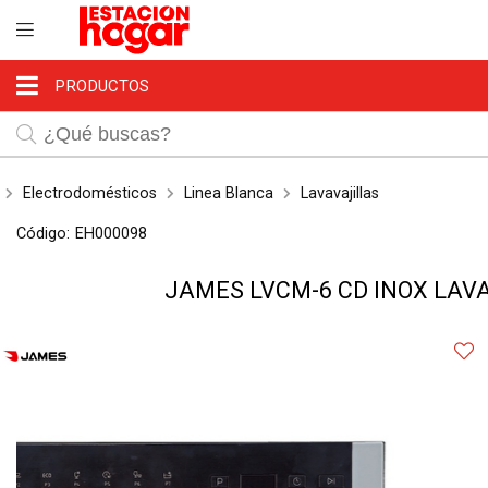
Compartir por email
MI COMPRA
Usuario
PRODUCTOS
¿Tienes cupón de descuento?
Electrodomésticos
Linea Blanca
Lavavajillas
Código:
EH000098
Recordar datos
JAMES LVCM-6 CD INOX LAV
Enviar
INGRESAR
Olvidé mi clave
Registr