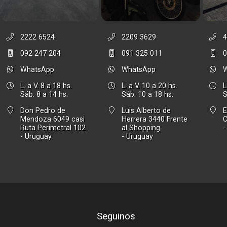
2222 6524
2209 3629
4
092 247 204
091 325 011
0
WhatsApp
WhatsApp
L. a V. 8 a 18 hs.
L. a V. 10 a 20 hs.
L
Sáb. 8 a 14 hs.
Sáb. 10 a 18 hs.
S
Don Pedro de
Luis Alberto de
E
Mendoza 6049 casi
Herrera 3440 Frente
Ruta Perimetral 102
al Shopping
-
- Uruguay
- Uruguay
Seguinos