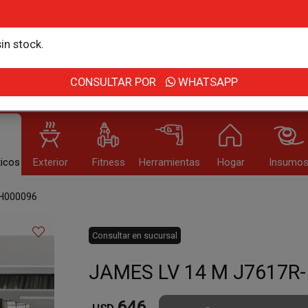
r email
in stock.
Usuario
CONSULTAR POR
WHATSAPP
DIA DEL NIÑO
OUTLET
IN
icos
Exterior
Fitness
Herramientas
Hogar
Insumo
Recor
dé mi clave
Registro
Enviar
H000096
Consultar en sucursal
JAMES LV 14 M J7617R-
646