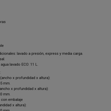
oras
ble
icionales: lavado a presión, express y media carga.
sal.
agua lavado ECO: 11 L.
:
ancho x profundidad x altura):
45 mm.
ancho x profundidad x altura):
20 mm.
 con embalaje
ndidad x altura):
90 mm.