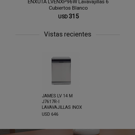
ENXUTA LVENXP96W Lavavajillas 6
Cubiertos Blanco
315
USD
Vistas recientes
JAMES LV 14 M
J7617R-I
LAVAVAJILLAS INOX
USD 646