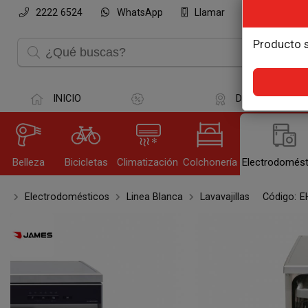
2222 6524
WhatsApp
Llamar
Compartir po
Producto s
INICIO
DESTACADOS
Belleza
Bicicletas
Climatización
Colchonería
Electrodomést
Olvi
Electrodomésticos
Linea Blanca
Lavavajillas
Código:
E