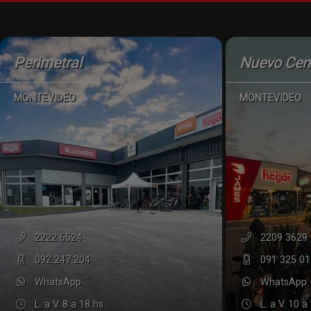
Perimetral
Nuevo Cen
MONTEVIDEO
MONTEVIDEO
2222 6524
2209 3629
092 247 204
091 325 01
WhatsApp
WhatsApp
L. a V. 8 a 18 hs.
L. a V. 10 a