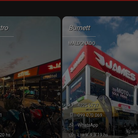
tro
Burnett
MALDONADO
4225 5737
1
099 070 069
WhatsApp
 20 hs.
L. a V. 9 a 19 hs.